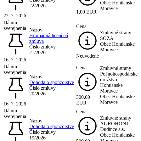
Obec Hontianske
22/2026
Moravce
1,00 EUR
22. 7. 2026
Dátum
Cena
zverejnenia
Názov
Zmluvné strany
Hromadná licenčná
SOZA
zmluva
Obec Hontianske
Číslo zmluvy
Moravce
21/2026
Neuvedené
16. 7. 2026
Dátum
Cena
Zmluvné strany
zverejnenia
Poľnohospodárske
Názov
družstvo
Dohoda o sponzorstve
Hontianske
Číslo zmluvy
Moravce
20/2026
Obec Hontianske
300,00
Moravce
EUR
16. 7. 2026
Dátum
Cena
zverejnenia
Zmluvné strany
Názov
AGROHONT
Dohoda o sponzorstve
Dudince a.s.
Číslo zmluvy
Obec Hontianske
19/2026
Moravce