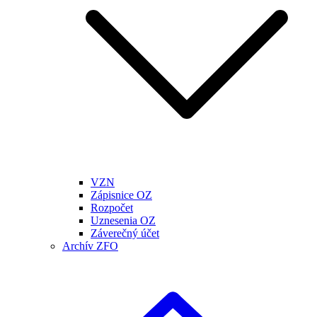
VZN
Zápisnice OZ
Rozpočet
Uznesenia OZ
Záverečný účet
Archív ZFO