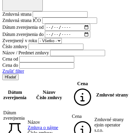
Zmluvná strana
Zmluvná strana IČO
Dátum zverejnenia od
Dátum zverejnenia do
Zverejnený v roku
Číslo zmluvy
Názov / Predmet zmluvy
Cena od
Cena do
Zrušiť filter
Cena
Dátum
Názov
Zmluvné strany
zverejnenia
Číslo zmluvy
Dátum
Cena
zverejnenia
Zmluvné strany
Názov
ejoin operator
Zmluva o nájme
s.r.o.
Číslo zmluvy