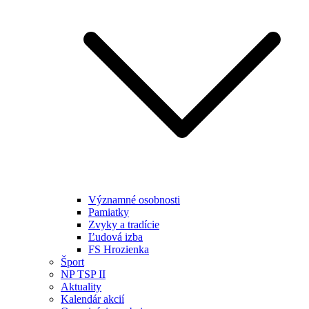
Významné osobnosti
Pamiatky
Zvyky a tradície
Ľudová izba
FS Hrozienka
Šport
NP TSP II
Aktuality
Kalendár akcií