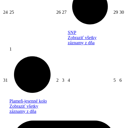
24
25
26
27
29
30
SNP
Zobraziť všetky
záznamy z dňa
1
31
2
3
4
5
6
Plameň-jesenné kolo
Zobraziť všetky
záznamy z dňa