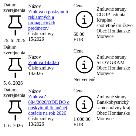
Dátum
Cena
Názov
Zmluvné strany
zverejnenia
Zmluva o poskytnutí
COOP Jednota
reklamných a
Krupina,
propagačných
spotrebné družstvo
predmetov
Obec Hontianske
Číslo zmluvy
60,00
Moravce
15/2026
EUR
26. 6. 2026
Dátum
Cena
zverejnenia
Názov
Zmluvné strany
Zmluva 142026
SLOVGRAM
Číslo zmluvy
Obec Hontianske
142026
Moravce
Neuvedené
5. 6. 2026
Dátum
Cena
Názov
zverejnenia
Zmluva č.
Zmluvné strany
684/2026/ODDDO o
Banskobystrický
poskytnutí finančnej
samosprávny kraj
dotácie na rok 2026
Obec Hontianske
Číslo zmluvy
Moravce
1 000,00
13/2026
EUR
1. 6. 2026