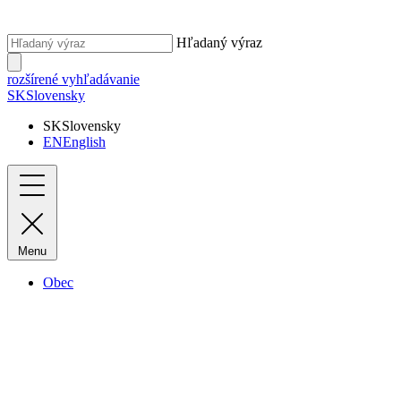
Hľadaný výraz
rozšírené vyhľadávanie
SK
Slovensky
SK
Slovensky
EN
English
Menu
Obec