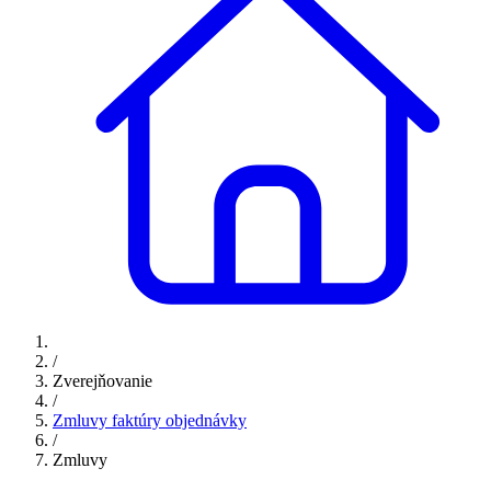
/
Zverejňovanie
/
Zmluvy faktúry objednávky
/
Zmluvy