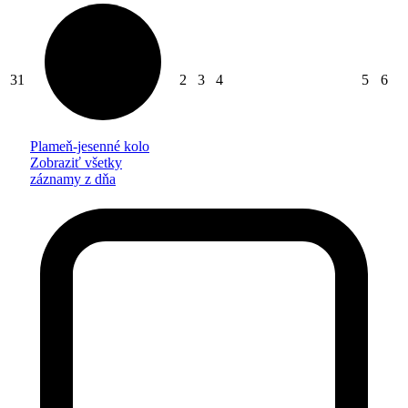
31
2
3
4
5
6
Plameň-jesenné kolo
Zobraziť všetky
záznamy z dňa