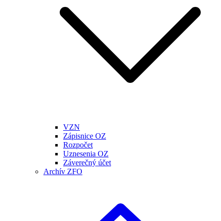
VZN
Zápisnice OZ
Rozpočet
Uznesenia OZ
Záverečný účet
Archív ZFO