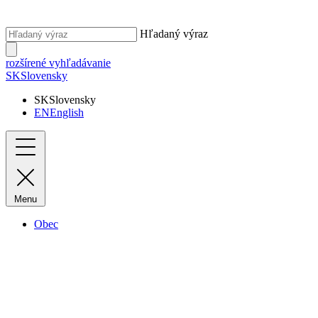
Hľadaný výraz
rozšírené vyhľadávanie
SK
Slovensky
SK
Slovensky
EN
English
Menu
Obec