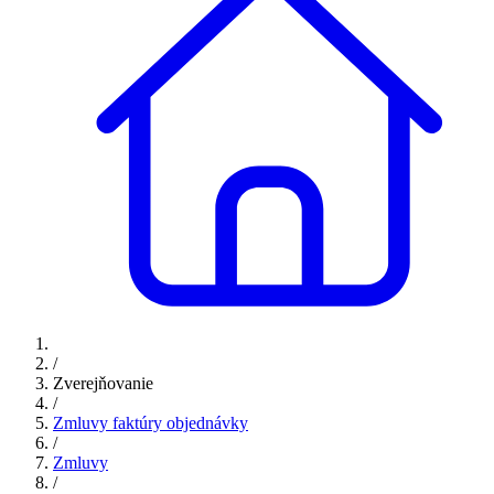
/
Zverejňovanie
/
Zmluvy faktúry objednávky
/
Zmluvy
/