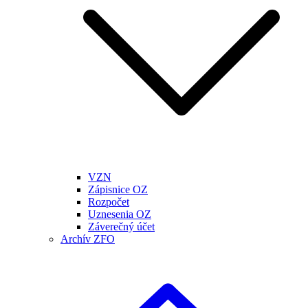
VZN
Zápisnice OZ
Rozpočet
Uznesenia OZ
Záverečný účet
Archív ZFO