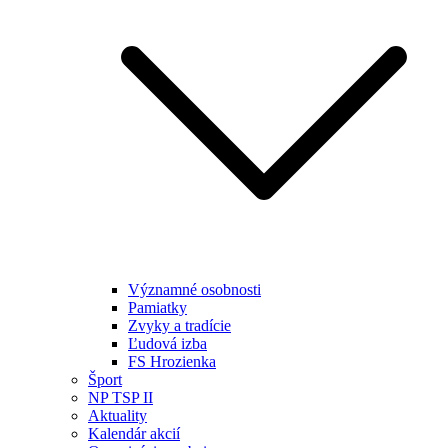
Významné osobnosti
Pamiatky
Zvyky a tradície
Ľudová izba
FS Hrozienka
Šport
NP TSP II
Aktuality
Kalendár akcií