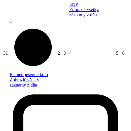
SNP
Zobraziť všetky
záznamy z dňa
1
31
2
3
4
5
6
Plameň-jesenné kolo
Zobraziť všetky
záznamy z dňa