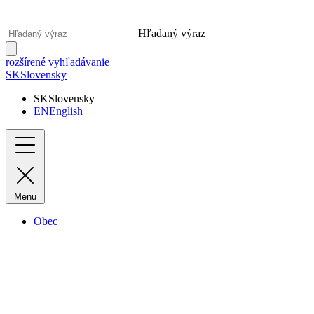
Hľadaný výraz
rozšírené vyhľadávanie
SK
Slovensky
SK
Slovensky
EN
English
Menu
Obec