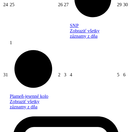
24
25
26
27
29
30
SNP
Zobraziť všetky
záznamy z dňa
1
31
2
3
4
5
6
Plameň-jesenné kolo
Zobraziť všetky
záznamy z dňa