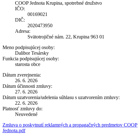
COOP Jednota Krupina, spotrebné družstvo
IČO:
00169021
DIČ:
2020473950
Adresa:
Svätotrojičné nám. 22, Krupina 963 01
Meno podpisujúcej osoby:
Dalibor Tesársky
Funkcia podpisujúcej osoby:
starosta obce
Dátum zverejnenia:
26. 6. 2026
Dátum účinnosti zmluvy:
27. 6. 2026
Dátum uzatvorenia/udelenia súhlasu s uzatvorením zmluvy:
22. 6. 2026
Platnosť zmluvy do:
Neuvedené
Zmluva o poskytnutí reklamných a propagačných predmetov COOP
Jednota.pdf