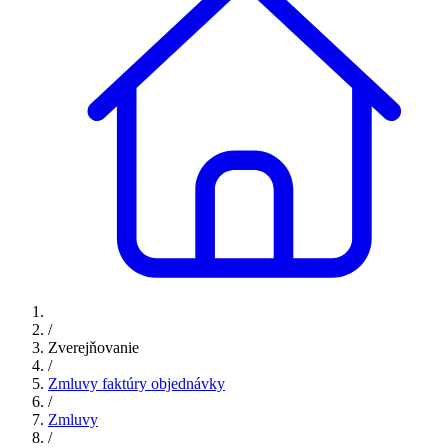
/
Zverejňovanie
/
Zmluvy faktúry objednávky
/
Zmluvy
/