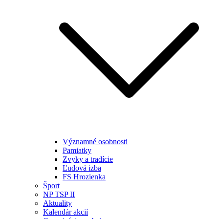
Významné osobnosti
Pamiatky
Zvyky a tradície
Ľudová izba
FS Hrozienka
Šport
NP TSP II
Aktuality
Kalendár akcií