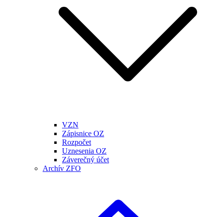
VZN
Zápisnice OZ
Rozpočet
Uznesenia OZ
Záverečný účet
Archív ZFO