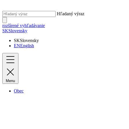
Hľadaný výraz
rozšírené vyhľadávanie
SK
Slovensky
SK
Slovensky
EN
English
Menu
Obec